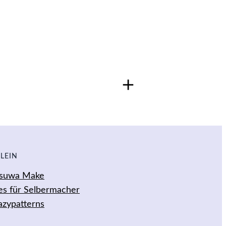
dle – 7 Ebooks
LEIN
Kasuwa Make
nsion abgeben.
Anmelden
les für Selbermacher
azypatterns