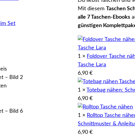
Du liebst Taschen und w
p
u
Mit diesem
Taschen Sch
alle 7 Taschen-Ebooks
a
r
e
günstigen Komplettpak
ü
l
n
l
g
e
1 ×
Foldover Tasche näh
l
r
Tasche Lara
i
P
6,90
€
c
r
1 ×
Totebag nähen: Sch
h
e
6,90
€
e
i
r
s
1 ×
Rolltop Tasche nähe
P
i
Schnittmuster & Anleit
6,90
€
r
s