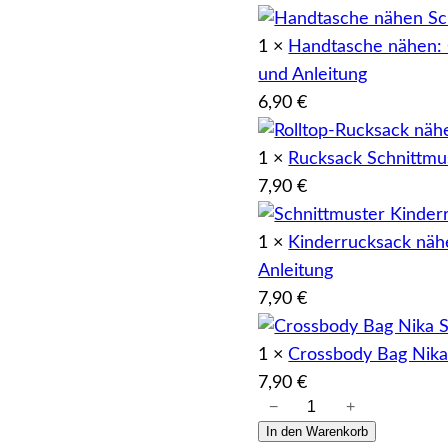
e
t
1 ×
Handtasche nähen:
i
:
und Anleitung
s
1
6,90
€
w
9
1 ×
Rucksack Schnittmu
a
,
7,90
€
r
9
:
0
1 ×
Kinderrucksack näh
Anleitung
5
7,90
€
1
€
,
.
1 ×
Crossbody Bag Nika
3
7,90
€
−
+
M
0
In den Warenkorb
e