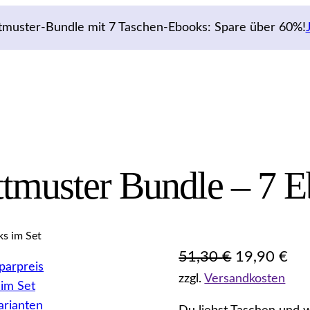
tmuster-Bundle mit 7 Taschen-Ebooks: Spare über 60%!
tmuster Bundle – 7 E
s im Set
U
A
51,30
€
19,90
€
zzgl.
Versandkosten
r
k
s
t