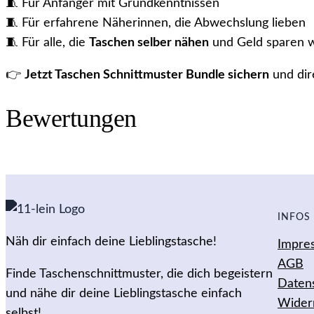
🧵 Für Anfänger mit Grundkenntnissen
🧵 Für erfahrene Näherinnen, die Abwechslung lieben
🧵 Für alle, die
Taschen selber nähen
und Geld sparen w
👉
Jetzt Taschen Schnittmuster Bundle sichern
und dire
Bewertungen
0 Rezensionen für Mega T
im Set
INFOS
Näh dir einfach deine Lieblingstasche!
Impre
Es gibt noch keine Rezensionen. Nur angemeldete Kund
AGB
Finde Taschenschnittmuster, die dich begeistern
Daten
und nähe dir deine Lieblingstasche einfach
Wider
selbst!