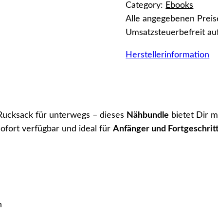
Category:
Ebooks
g
Alle angegebenen Preis
€
a
Umsatzsteuerbefreit au
T
a
Herstellerinformation
s
c
h
e
 Rucksack für unterwegs – dieses
Nähbundle
bietet Dir m
n
sofort verfügbar und ideal für
Anfänger und Fortgeschrit
S
c
h
n
i
t
n
t