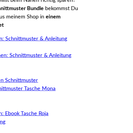
illst beim Nähen richtig sparen?
nittmuster Bundle
bekommst Du
us meinem Shop in
einem
et
en: Schnittmuster & Anleitung
nittmuster Tasche Mona
n: Ebook Tasche Roja
ung