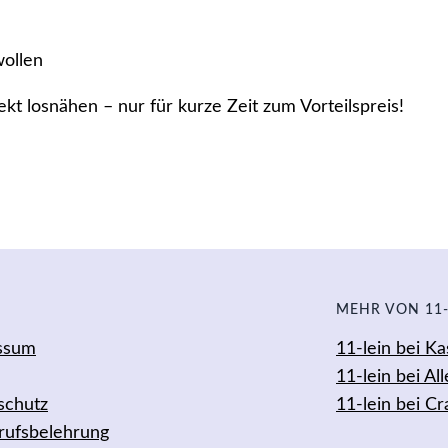
o
o
ollen
k
s
kt losnähen – nur für kurze Zeit zum Vorteilspreis!
i
m
S
e
t
aschen Schnittmuster Bun
M
e
MEHR VON 11-
n
ssum
11-lein bei 
g
en, die dieses Produkt gekauft haben, dürfen eine Reze
11-lein bei Al
e
schutz
11-lein bei Cr
rufsbelehrung