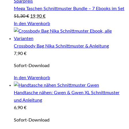
Angebot
Mega Taschen Schnittmuster Bundle – 7 Ebooks im Set
Ursprünglicher
Aktueller
51,30
€
19,90
€
Preis
Preis
In den Warenkorb
war:
ist:
51,30 €
19,90 €.
Crossbody Bag Nika Schnittmuster & Anleitung
7,90
€
Sofort-Download
In den Warenkorb
Handtasche nähen: Gwen & Gwen XL Schnittmuster
und Anleitung
6,90
€
Sofort-Download