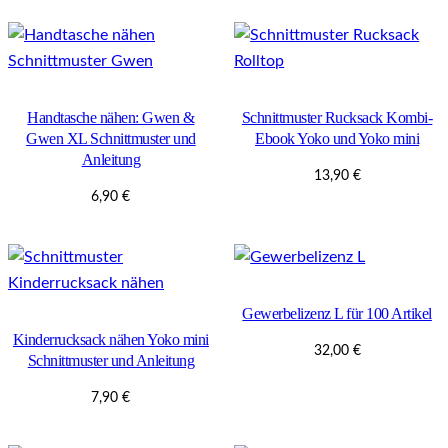
war:
ist:
51,30 €
19,90 €.
Handtasche nähen: Gwen &
Schnittmuster Rucksack Kombi-
Gwen XL Schnittmuster und
Ebook Yoko und Yoko mini
Anleitung
13,90
€
6,90
€
Gewerbelizenz L für 100 Artikel
Kinderrucksack nähen Yoko mini
32,00
€
Schnittmuster und Anleitung
7,90
€