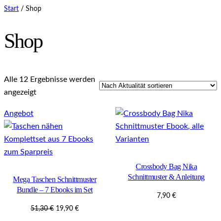
Start
/ Shop
Shop
Alle 12 Ergebnisse werden
Nach
angezeigt
Aktualität
Produkt
Angebot
sortiert
im
Angebot
Crossbody Bag Nika
Schnittmuster & Anleitung
Mega Taschen Schnittmuster
Bundle – 7 Ebooks im Set
7,90
€
Ursprünglicher
Aktueller
51,30
€
19,90
€
Preis
Preis